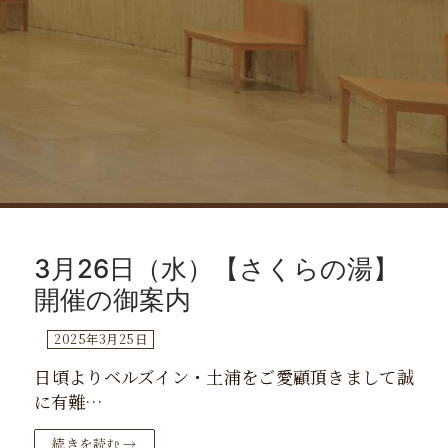
コ
ン
3月26日（水）【さくらの湯】
テ
ン
開催の御案内
ツ
2025年3月25日
へ
ス
日頃よりベルズイン・土浦をご愛顧頂きまして誠
キ
に有難…
ッ
プ
続きを読む →