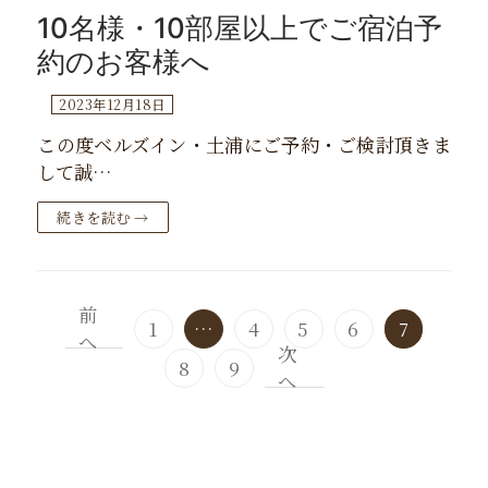
10名様・10部屋以上でご宿泊予
約のお客様へ
2023年12月18日
この度ベルズイン・土浦にご予約・ご検討頂きま
して誠…
続きを読む →
前
投
1
…
4
5
6
7
へ
稿
次
の
8
9
へ
ペ
ー
ジ
送
り