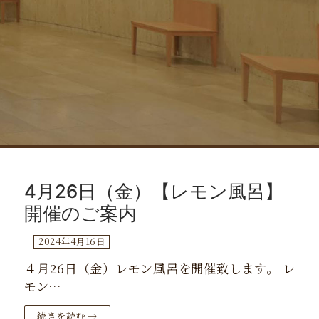
コ
ン
4月26日（金）【レモン風呂】
テ
ン
開催のご案内
ツ
2024年4月16日
へ
ス
４月26日（金）レモン風呂を開催致します。 レ
キ
モン…
ッ
プ
続きを読む →