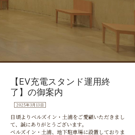
コ
ン
【EV充電スタンド運用終
テ
ン
了】の御案内
ツ
へ
2025年3月13日
ス
日頃よりベルズイン・土浦をご愛顧いただきまし
キ
て、誠にありがとうございます。
ッ
ベルズイン・土浦、地下駐車場に設置しておりま
プ