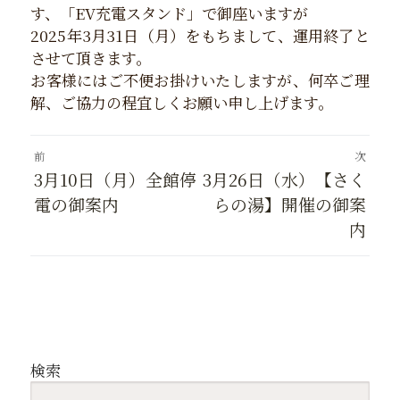
す、「EV充電スタンド」で御座いますが
2025年3月31日（月）をもちまして、運用終了と
させて頂きます。
お客様にはご不便お掛けいたしますが、何卒ご理
解、ご協力の程宜しくお願い申し上げます。
投
前
次
稿
前
次
3月10日（月）全館停
3月26日（水）【さく
ナ
ビ
の
の
電の御案内
らの湯】開催の御案
ゲ
投
投
内
ー
稿:
稿:
シ
ョ
ン
検索