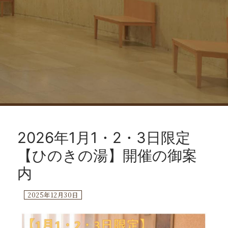
コ
ン
2026年1月1・2・3日限定
テ
ン
【ひのきの湯】開催の御案
ツ
内
へ
ス
2025年12月30日
キ
ッ
プ