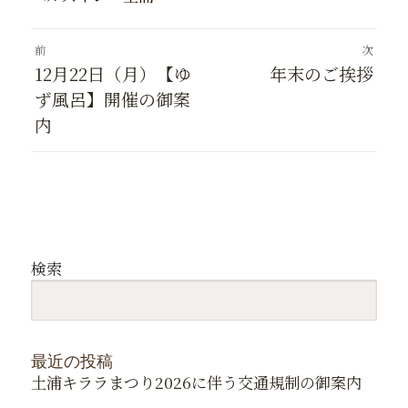
投
前
次
稿
前
次
12月22日（月）【ゆ
年末のご挨拶
ナ
ビ
の
の
ず風呂】開催の御案
ゲ
投
投
内
ー
稿:
稿:
シ
ョ
ン
検索
最近の投稿
土浦キララまつり2026に伴う交通規制の御案内